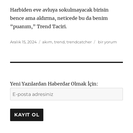
Harbiden eve avluya sokulmayacak birisin
bence ama aldırma, neticede bu da benim
“puanım,” Trend Taciri.
Yayın
Etiketler
Yumicik
Aralık 15, 2024
akım
,
trend
,
trendcatcher
bir yorum
tarihi
Gibisin
Kardeşim
için
Yeni Yazılardan Haberdar Olmak İçin: